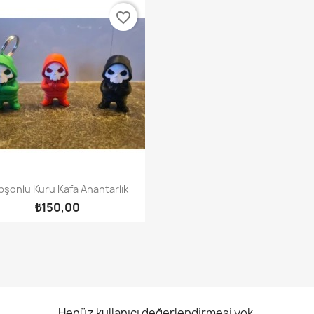
favorite_border
Hızlı Görünüm

pşonlu Kuru Kafa Anahtarlık
₺150,00
Henüz kullanıcı değerlendirmesi yok.