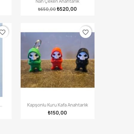
Nah Çeken Anahtarlık
₺520,00
₺650,00
vorite_border
favorite_border
Hızlı Görünüm

..
Kapşonlu Kuru Kafa Anahtarlık
₺150,00