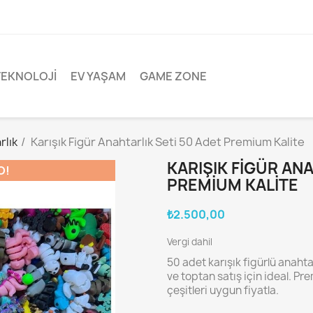
TEKNOLOJI
EV YAŞAM
GAME ZONE
rlık
Karışık Figür Anahtarlık Seti 50 Adet Premium Kalite
KARIŞIK FIGÜR ANA
O!
PREMIUM KALITE
₺2.500,00
Vergi dahil
50 adet karışık figürlü anahta
ve toptan satış için ideal. Pre
çeşitleri uygun fiyatla.