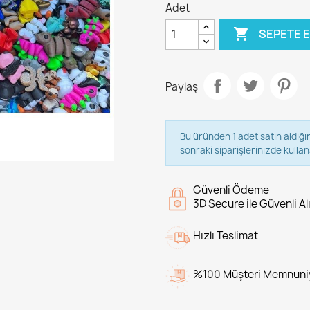
Adet

SEPETE 
Paylaş
Bu üründen 1 adet satın aldığı
sonraki siparişlerinizde kullana
Güvenli Ödeme
3D Secure ile Güvenli Al
Hızlı Teslimat
%100 Müşteri Memnuni