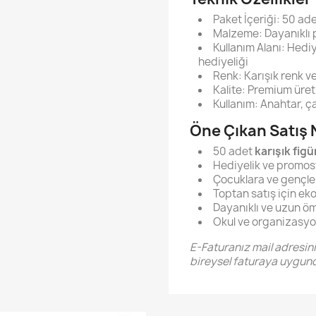
Paket İçeriği: 50 ade
Malzeme: Dayanıklı p
Kullanım Alanı: Hediy
hediyeliği
Renk: Karışık renk v
Kalite: Premium üre
Kullanım: Anahtar, ç
Öne Çıkan Satış 
50 adet
karışık figü
Hediyelik ve promosy
Çocuklara ve gençler
Toptan satış için e
Dayanıklı ve uzun öm
Okul ve organizasyon
E-Faturanız mail adresin
bireysel faturaya uygund