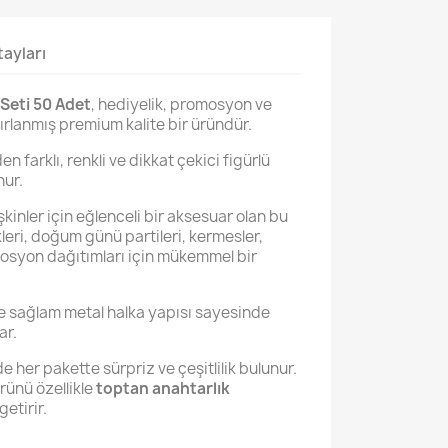
ayları
 Seti 50 Adet
, hediyelik, promosyon ve
zırlanmış premium kalite bir üründür.
n farklı, renkli ve dikkat çekici figürlü
nur.
kinler için eğlenceli bir aksesuar olan bu
ikleri, doğum günü partileri, kermesler,
osyon dağıtımları için mükemmel bir
ve sağlam metal halka yapısı sayesinde
ar.
e her pakette sürpriz ve çeşitlilik bulunur.
rünü özellikle
toptan anahtarlık
getirir.