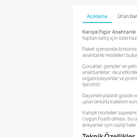
Açıklama
Ürün Det
Karışık Figür Anahtarlık
toptan satış için özel ha
Paket içerisinde birbirinde
anahtarlık modelleri bulu
Çocuklar, gençler ve yetiş
anahtarlıklar; okul etkinl
organizasyonlar ve prom
tercihtir.
Dayanıklı plastik gövde 
uzun ömürlü kullanım sun
Karışık modeller sayesind
Uygun fiyatlı olması, bu ü
arayanlar için cazip hale 
Teknik Özellikler