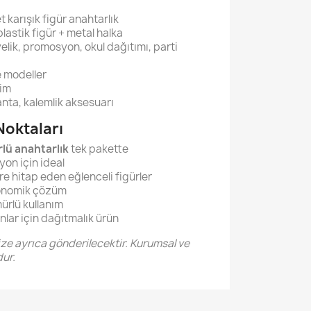
t karışık figür anahtarlık
lastik figür + metal halka
elik, promosyon, okul dağıtımı, parti
e modeller
tim
anta, kalemlik aksesuarı
Noktaları
rlü anahtarlık
tek pakette
on için ideal
e hitap eden eğlenceli figürler
konomik çözüm
ürlü kullanım
lar için dağıtmalık ürün
ize ayrıca gönderilecektir. Kurumsal ve
ur.