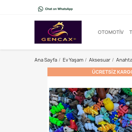
OTOMOTIV
Ana Sayfa
Ev Yaşam
Aksesuar
Anahta
ÜCRETSIZ KARG