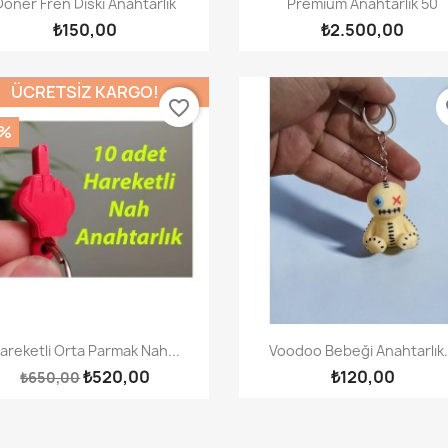
Döner Fren Diski Anahtarlık
Premium Anahtarlık 50
₺150,00
₺2.500,00
ÜCRETSIZ KARGO!
favorite_border
fa
0%
Hızlı Görünüm
Hızlı Görünüm


areketli Orta Parmak Nah...
Voodoo Bebeği Anahtarlık.
₺520,00
₺120,00
₺650,00