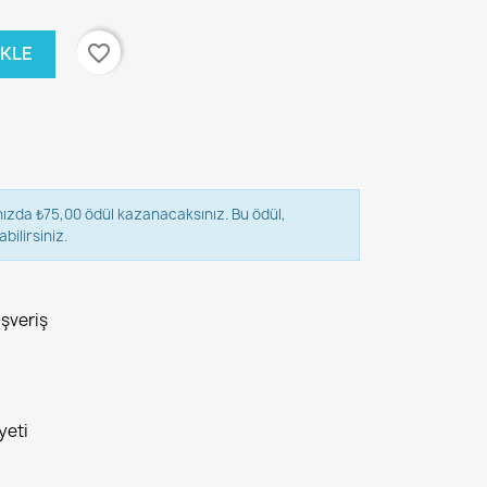
favorite_border
EKLE
nızda ₺75,00 ödül kazanacaksınız. Bu ödül,
bilirsiniz.
ışveriş
yeti