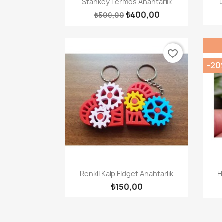
Stankey Termos Anahtarlık
₺400,00
₺500,00
favorite_border
-2
Hızlı Görünüm

Renkli Kalp Fidget Anahtarlık
H
₺150,00