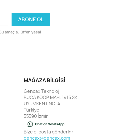
 Bu amaçla, lütfen yasal
MAĞAZA BILGISI
Gencax Teknoloji
BUCA KOOP MAH. 1415 SK.
UYUMKENT NO: 4
Türkiye
35390 İzmir
Bize e-posta gönderin:
gencax@gencax.com