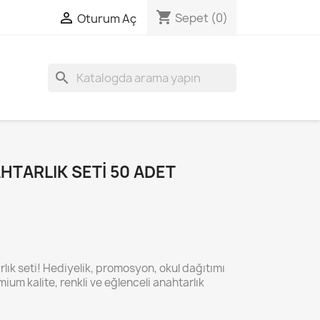
shopping_cart

Sepet
(0)
Oturum Aç
search
HTARLIK SETI 50 ADET
rlık seti! Hediyelik, promosyon, okul dağıtımı
mium kalite, renkli ve eğlenceli anahtarlık