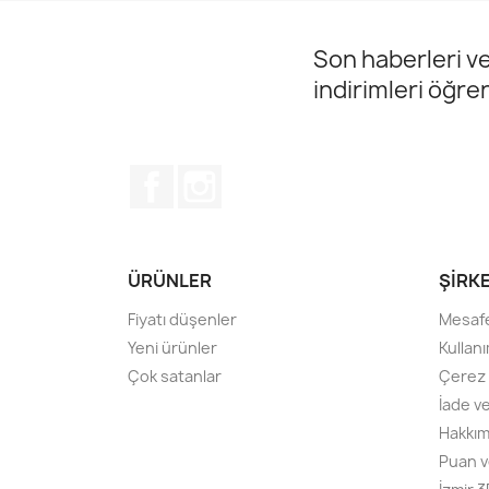
Son haberleri ve
indirimleri öğre
Facebook
Instagram
ÜRÜNLER
ŞIRK
Fiyatı düşenler
Mesafe
Yeni ürünler
Kullanı
Çok satanlar
Çerez P
İade v
Hakkım
Puan v