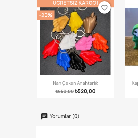
ÜCRETSIZ KARGO!
favorite_border
-20%
Hızlı Görünüm

Nah Çeken Anahtarlık
Ka
₺520,00
₺650,00
Yorumlar (0)