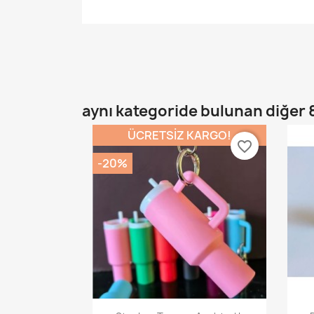
aynı kategoride bulunan diğer 
ÜCRETSIZ KARGO!
favorite_border
-20%
Hızlı Görünüm
