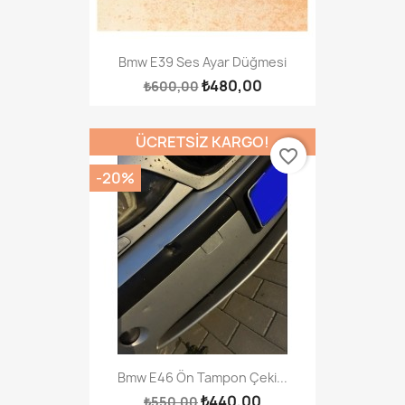
Bmw E39 Ses Ayar Düğmesi
₺480,00
₺600,00
ÜCRETSIZ KARGO!
favorite_border
-20%
Bmw E46 Ön Tampon Çeki...
₺440,00
₺550,00