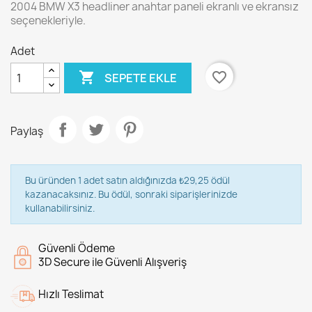
2004 BMW X3 headliner anahtar paneli ekranlı ve ekransız
seçenekleriyle.
Adet

favorite_border
SEPETE EKLE
Paylaş
Bu üründen 1 adet satın aldığınızda ₺29,25 ödül
kazanacaksınız. Bu ödül, sonraki siparişlerinizde
kullanabilirsiniz.
Güvenli Ödeme
3D Secure ile Güvenli Alışveriş
Hızlı Teslimat