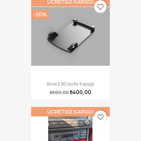
ÜCRETSIZ KARGO!
favorite_border
-20%
Bmw E90 Isofix Kapağı
₺400,00
₺500,00
ÜCRETSIZ KARGO!
favorite_border