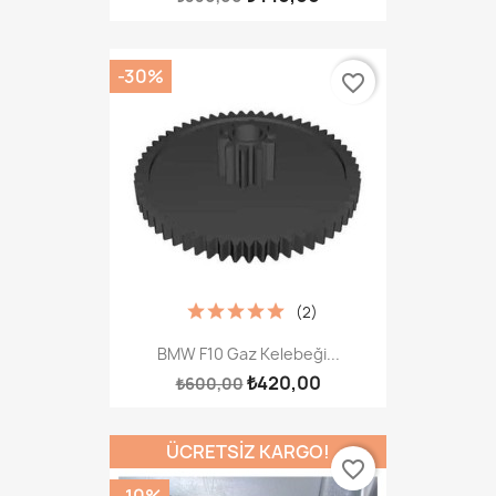
-30%
favorite_border
(2)
BMW F10 Gaz Kelebeği...
₺420,00
₺600,00
ÜCRETSIZ KARGO!
favorite_border
-10%