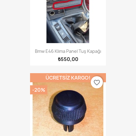
Bmw E46 Klima Panel Tuş Kapağı
₺550,00
ÜCRETSIZ KARGO!
favorite_border
-20%