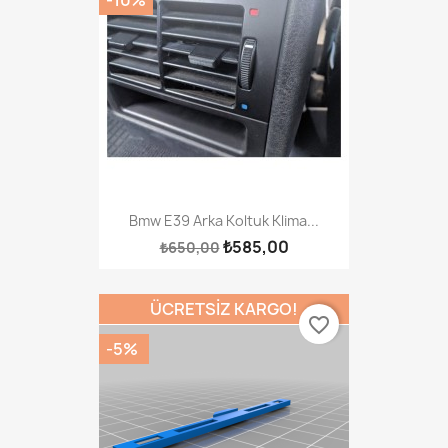
Bmw E39 Arka Koltuk Klima...
₺585,00
₺650,00
ÜCRETSIZ KARGO!
favorite_border
-5%