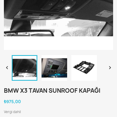


BMW X3 TAVAN SUNROOF KAPAĞI
₺975,00
Vergi dahil