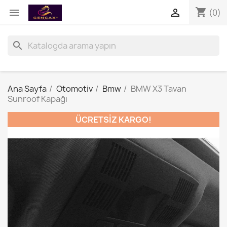
shopping_cart


(0)
search
Ana Sayfa
Otomotiv
Bmw
BMW X3 Tavan
Sunroof Kapağı
ÜCRETSIZ KARGO!