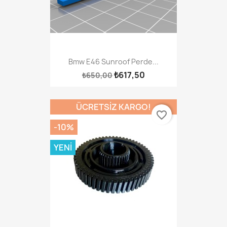
Bmw E46 Sunroof Perde...
₺617,50
₺650,00
ÜCRETSIZ KARGO!
favorite_border
-10%
YENI