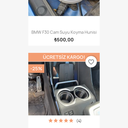
BMW F30 Cam Suyu Koyma Hunisi
₺500,00
ÜCRETSIZ KARGO!
favorite_border
-25%
(4)