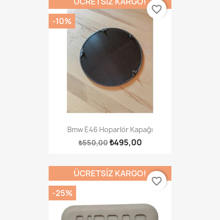
ÜCRETSIZ KARGO!
favorite_border
-10%
Bmw E46 Hoparlör Kapağı
₺495,00
₺550,00
ÜCRETSIZ KARGO!
favorite_border
-25%