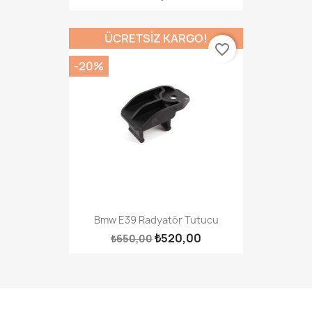
ÜCRETSIZ KARGO!
favorite_border
-20%
Bmw E39 Radyatör Tutucu
₺520,00
₺650,00