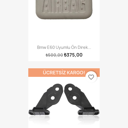
Bmw E60 Uyumlu Ön Direk...
₺375,00
₺500,00
ÜCRETSIZ KARGO!
favorite_border