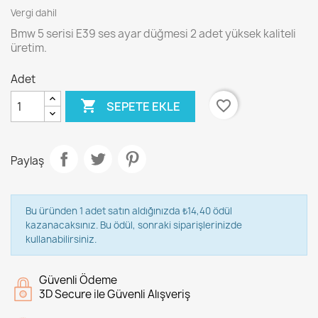
Vergi dahil
Bmw 5 serisi E39 ses ayar düğmesi 2 adet yüksek kaliteli
üretim.
Adet

favorite_border
SEPETE EKLE
Paylaş
Bu üründen 1 adet satın aldığınızda ₺14,40 ödül
kazanacaksınız. Bu ödül, sonraki siparişlerinizde
kullanabilirsiniz.
Güvenli Ödeme
3D Secure ile Güvenli Alışveriş