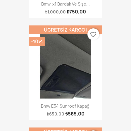
Bmw Ix1 Bardak Ve Şişe...
₺750,00
₺1.000,00
ÜCRETSIZ KARGO!
favorite_border
-10%
Bmw E34 Sunroof Kapağı
₺585,00
₺650,00