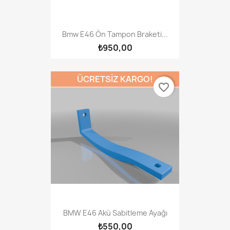
Bmw E46 Ön Tampon Braketi...
₺950,00
ÜCRETSIZ KARGO!
favorite_border
BMW E46 Akü Sabitleme Ayağı
₺550,00