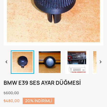


BMW E39 SES AYAR DÜĞMESI
₺600,00
₺480,00
20% INDIRIMLI