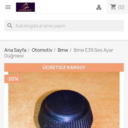
shopping_cart


(0)
search
Ana Sayfa
Otomotiv
Bmw
Bmw E39 Ses Ayar
Düğmesi
ÜCRETSIZ KARGO!
-20%