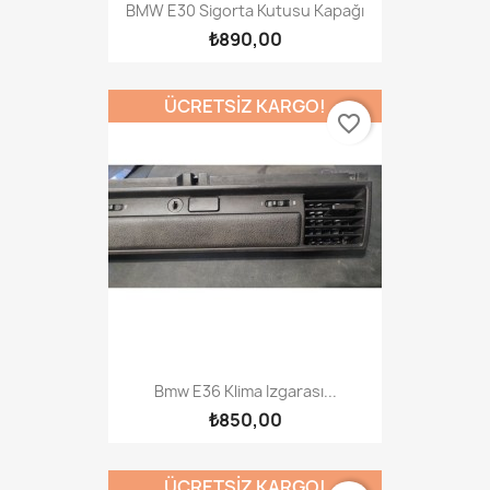
BMW E30 Sigorta Kutusu Kapağı
₺890,00
ÜCRETSIZ KARGO!
favorite_border
Bmw E36 Klima Izgarası...
₺850,00
ÜCRETSIZ KARGO!