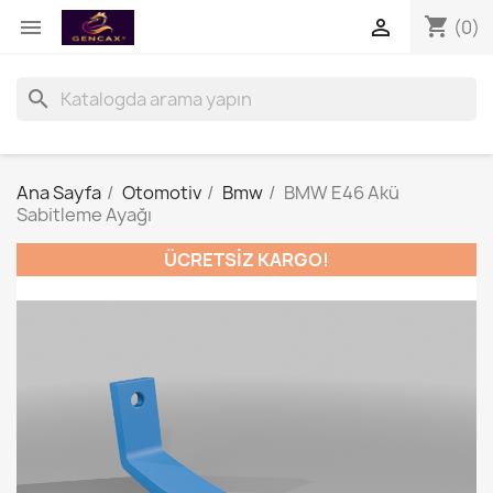
shopping_cart


(0)
search
Ana Sayfa
Otomotiv
Bmw
BMW E46 Akü
Sabitleme Ayağı
ÜCRETSIZ KARGO!