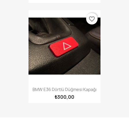
favorite_border
BMW E36 Dörtlü Düğmesi Kapağı
₺300,00