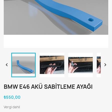


BMW E46 AKÜ SABITLEME AYAĞI
₺550,00
Vergi dahil