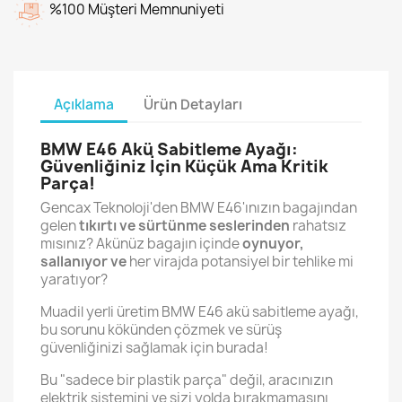
%100 Müşteri Memnuniyeti
Açıklama
Ürün Detayları
BMW E46 Akü Sabitleme Ayağı:
Güvenliğiniz İçin Küçük Ama Kritik
Parça!
Gencax Teknoloji'den BMW E46'ınızın bagajından
gelen
tıkırtı ve sürtünme seslerinden
rahatsız
mısınız? Akünüz bagajın içinde
oynuyor,
sallanıyor ve
her virajda potansiyel bir tehlike mi
yaratıyor?
Muadil yerli üretim BMW E46 akü sabitleme ayağı,
bu sorunu kökünden çözmek ve sürüş
güvenliğinizi sağlamak için burada!
Bu "sadece bir plastik parça" değil, aracınızın
elektrik sistemini ve sizi yolda bırakmamasını