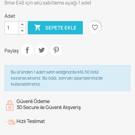
Bmw E46 için akü sabitleme ayağı 1 adet
Adet

favorite_border
SEPETE EKLE
Paylaş
Bu üründen 1 adet satın aldığınızda ₺16,50 ödül
kazanacaksınız. Bu ödül, sonraki siparişlerinizde
kullanabilirsiniz.
Güvenli Ödeme
3D Secure ile Güvenli Alışveriş
Hızlı Teslimat