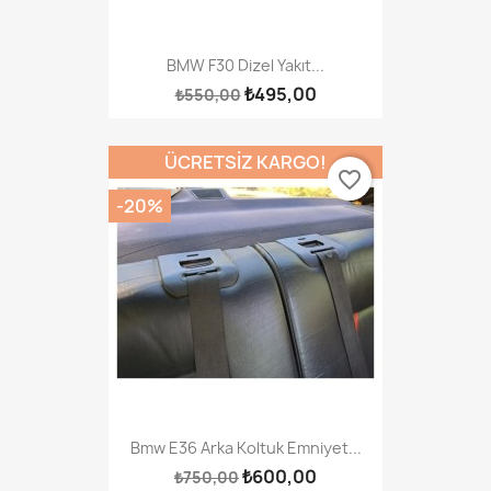
BMW F30 Dizel Yakıt...
₺495,00
₺550,00
ÜCRETSIZ KARGO!
favorite_border
-20%
Bmw E36 Arka Koltuk Emniyet...
₺600,00
₺750,00