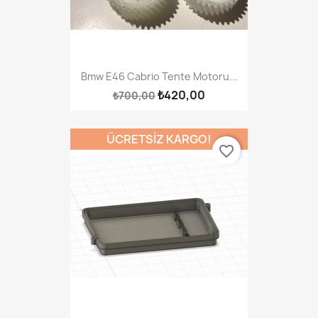
Bmw E46 Cabrio Tente Motoru...
₺420,00
₺700,00
ÜCRETSIZ KARGO!
favorite_border