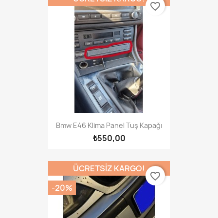
favorite_border
Bmw E46 Klima Panel Tuş Kapağı
₺550,00
ÜCRETSIZ KARGO!
favorite_border
-20%