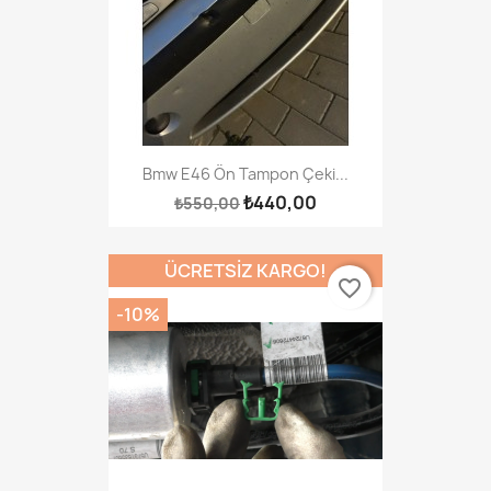
Bmw E46 Ön Tampon Çeki...
₺440,00
₺550,00
ÜCRETSIZ KARGO!
favorite_border
-10%