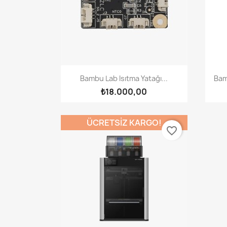
Hızlı Görünüm

Bambu Lab Isıtma Yatağı...
Bam
₺18.000,00
ÜCRETSIZ KARGO!
favorite_border