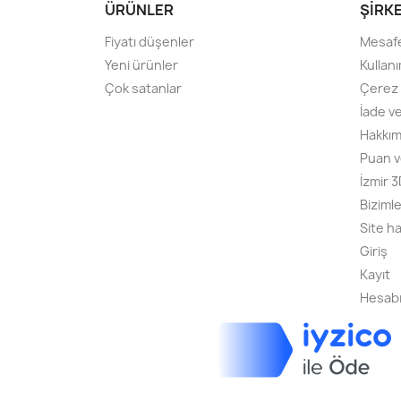
ÜRÜNLER
ŞIRK
Fiyatı düşenler
Mesafe
Yeni ürünler
Kullanı
Çok satanlar
Çerez P
İade v
Hakkım
Puan v
İzmir 
Bizimle
Site ha
Giriş
Kayıt
Hesab