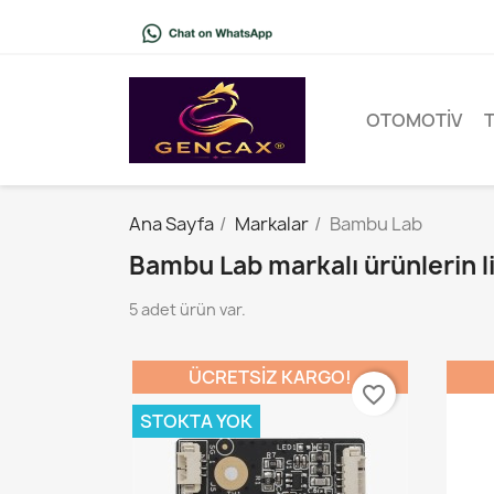
OTOMOTIV
Ana Sayfa
Markalar
Bambu Lab
Bambu Lab markalı ürünlerin li
5 adet ürün var.
ÜCRETSIZ KARGO!
favorite_border
STOKTA YOK