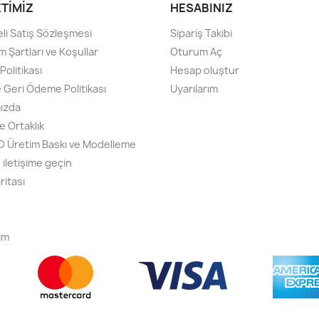
ETIMIZ
HESABINIZ
li Satış Sözleşmesi
Sipariş Takibi
m Şartları ve Koşullar
Oturum Aç
olitikası
Hesap oluştur
e Geri Ödeme Politikası
Uyarılarım
ızda
e Ortaklık
3D Üretim Baskı ve Modelleme
 iletişime geçin
ritası
ım