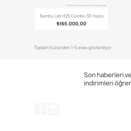
Hızlı Görünüm

Bambu Lab H2S Combo 3D Yazıcı
₺165.000,00
Toplam 5 üründen 1-5 arası gösteriliyor
Son haberleri ve
indirimleri öğre
Facebook
Instagram