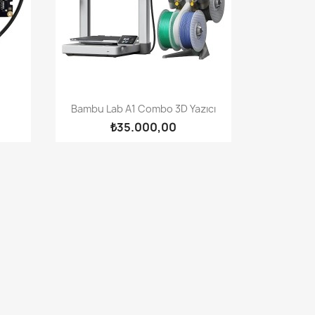
Hızlı Görünüm

Bambu Lab A1 Combo 3D Yazıcı
₺35.000,00