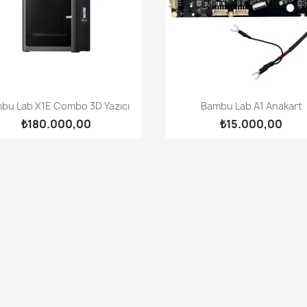
Hızlı Görünüm
Hızlı Görünüm


bu Lab X1E Combo 3D Yazıcı
Bambu Lab A1 Anakart
₺180.000,00
₺15.000,00