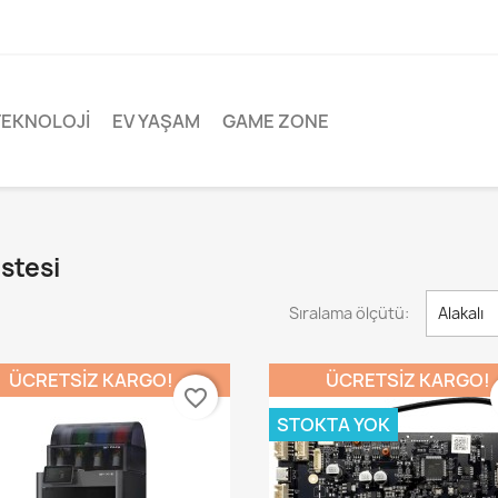
TEKNOLOJI
EV YAŞAM
GAME ZONE
stesi
Sıralama ölçütü:
Alakalı
ÜCRETSIZ KARGO!
ÜCRETSIZ KARGO!
favorite_border
STOKTA YOK