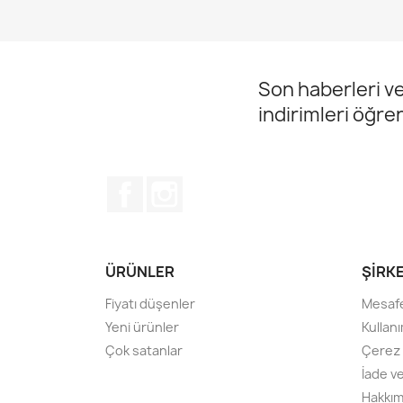
Son haberleri ve
indirimleri öğre
Facebook
Instagram
ÜRÜNLER
ŞIRK
Fiyatı düşenler
Mesafe
Yeni ürünler
Kullanı
Çok satanlar
Çerez P
İade v
Hakkım