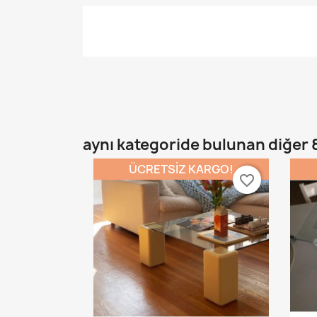
aynı kategoride bulunan diğer 
ÜCRETSIZ KARGO!
favorite_border