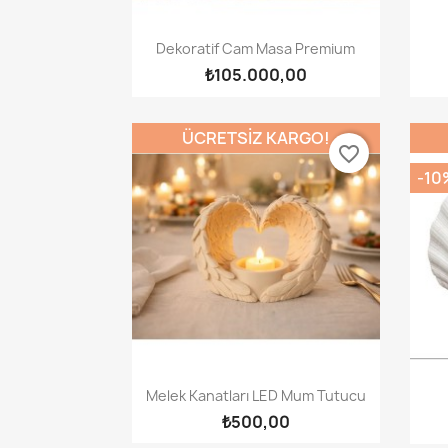
Hızlı Görünüm

Dekoratif Cam Masa Premium
₺105.000,00
ÜCRETSIZ KARGO!
favorite_border
-10
Hızlı Görünüm

Melek Kanatları LED Mum Tutucu
₺500,00