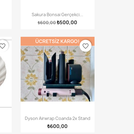
Hızlı Görünüm

Sakura Bonsai Gerçekci...
₺500,00
₺600,00
ÜCRETSIZ KARGO!
vorite_border
favorite_border
Hızlı Görünüm

Dyson Airwrap Coanda 2x Stand
₺600,00