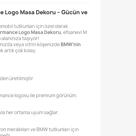
 Logo Masa Dekoru – Gücün ve
obil tutkunları için özel olarak
rmance Logo Masa Dekoru
, efsanevi M
 alanınıza taşıyor!
nızda veya vitrin köşenizde
BMW’nin
 artık çok kolay.
den üretilmiştir.
rmance logosu ile premium görünüm.
yla her ortama uyum sağlar.
yon meraklıları ve BMW tutkunları için
neği.