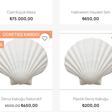
Hızlı Görünüm
Hızlı Görünüm


Cam Küçük Masa
Halloween Hayalet Seti
₺75.000,00
₺650,00
ÜCRETSIZ KARGO!
favorite_border
fa
%
Hızlı Görünüm
Hızlı Görünüm


Deniz Kabuğu Dekoratif
Plastik Deniz Kabuğu
₺450,00
₺200,00
₺500,00