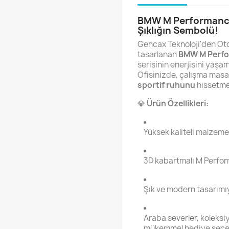
BMW M Performance
Şıklığın Sembolü!
Gencax Teknoloji'den Otom
tasarlanan
BMW M Perfo
serisinin enerjisini yaşam
Ofisinizde, çalışma masa
sportif ruhunu
hissetmek
💎
Ürün Özellikleri:
Yüksek kaliteli malzeme
3D kabartmalı M Perfo
Şık ve modern tasarımı
Araba severler, koleksi
mükemmel hediye seçe