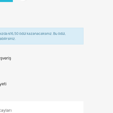
nızda ₺16,50 ödül kazanacaksınız. Bu ödül,
bilirsiniz.
ışveriş
yeti
ayları