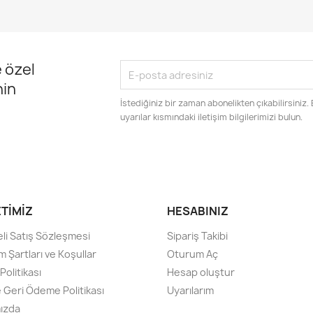
 özel
nin
İstediğiniz bir zaman abonelikten çıkabilirsiniz.
uyarılar kısmındaki iletişim bilgilerimizi bulun.
ETIMIZ
HESABINIZ
li Satış Sözleşmesi
Sipariş Takibi
m Şartları ve Koşullar
Oturum Aç
olitikası
Hesap oluştur
e Geri Ödeme Politikası
Uyarılarım
ızda