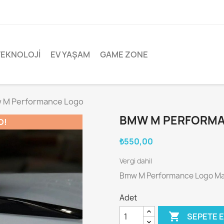
TEKNOLOJI
EV YAŞAM
GAME ZONE
 M Performance Logo
BMW M PERFORMA
O!
₺550,00
Vergi dahil
Bmw M Performance Logo Mas
Adet

SEPETE 