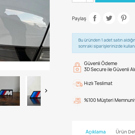
Paylaş
Bu üründen 1 adet satın aldığı
sonraki siparişlerinizde kullana
Güvenli Ödeme
3D Secure ile Güvenli Al
Hızlı Teslimat

%100 Müşteri Memnuni
Açıklama
Ürün Det