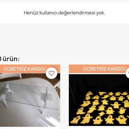
Henüz kullanıcı değerlendirmesi yok.
8 ürün:
ÜCRETSIZ KARGO!
ÜCRETSIZ KARGO!
favorite_border
fa