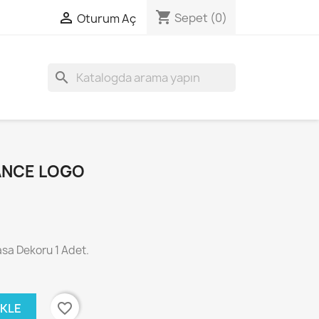
shopping_cart

Sepet
(0)
Oturum Aç
search
NCE LOGO
a Dekoru 1 Adet.
favorite_border
EKLE