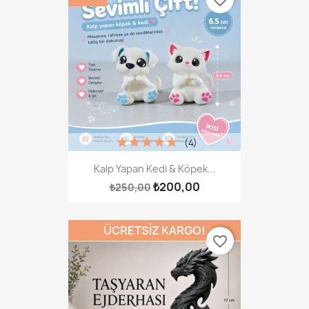
favorite_border
(4)
Kalp Yapan Kedi & Köpek...
₺200,00
₺250,00
ÜCRETSIZ KARGO!
favorite_border