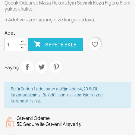
Çocuk Odası ve Masa Dekoru İçin Sevimli Kuzu Figürü 6 cm
yüksek kalite.
3 Adet ve üzeri siparişinize kargo bedava.
Adet

favorite_border
SEPETE EKLE
Paylaş
Bu üründen 1 adet satın aldığınızda ₺4,20 ödül
kazanacaksınız. Bu ödül, sonraki siparişlerinizde
kullanabilirsiniz.
Güvenli Ödeme
3D Secure ile Güvenli Alışveriş