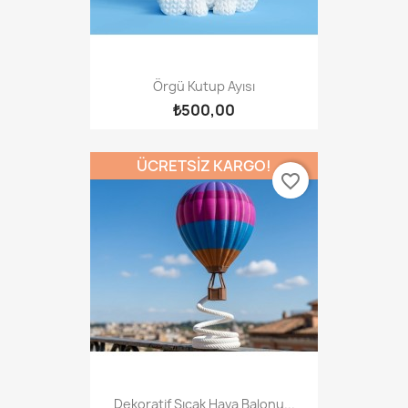
Örgü Kutup Ayısı
₺500,00
ÜCRETSIZ KARGO!
favorite_border
Dekoratif Sıcak Hava Balonu...