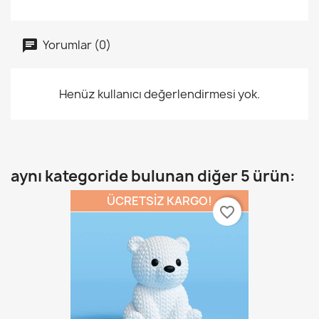
Yorumlar (0)
Henüz kullanıcı değerlendirmesi yok.
aynı kategoride bulunan diğer 5 ürün:
ÜCRETSIZ KARGO!
favorite_border