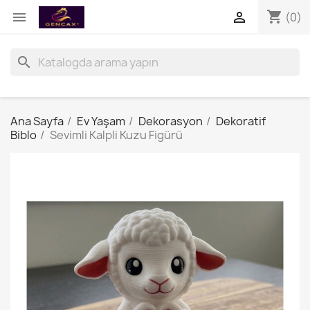
shopping_cart


(0)
search
Ana Sayfa
Ev Yaşam
Dekorasyon
Dekoratif
Biblo
Sevimli Kalpli Kuzu Figürü