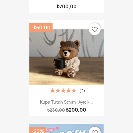
₺700,00
-₺50,00
favorite_border
(2)
Kupa Tutan Sevimli Ayıcık...
₺200,00
₺250,00
-20%