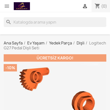
shopping_cart


(0)
search
Ana Sayfa
Ev Yaşam
Yedek Parça
Dişli
Logitech
G27 Pedal Dişli Seti
ÜCRETSIZ KARGO!
-10%