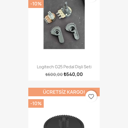
-10%
Logitech G25 Pedal Dişli Seti
₺540,00
₺600,00
ÜCRETSIZ KARGO!
favorite_border
-10%