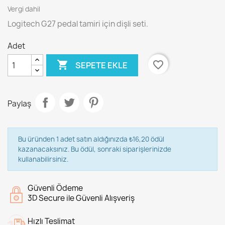
Vergi dahil
Logitech G27 pedal tamiri için dişli seti.
Adet

favorite_border
SEPETE EKLE
Paylaş
Bu üründen 1 adet satın aldığınızda ₺16,20 ödül
kazanacaksınız. Bu ödül, sonraki siparişlerinizde
kullanabilirsiniz.
Güvenli Ödeme
3D Secure ile Güvenli Alışveriş
Hızlı Teslimat