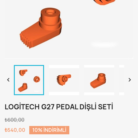


LOGITECH G27 PEDAL DIŞLI SETI
₺600,00
₺540,00
10% INDIRIMLI