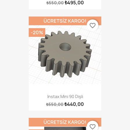
₺495,00
₺550,00
ÜCRETSIZ KARGO!
favorite_border
-20%
Instax Mini 90 Dişli
₺440,00
₺550,00
ÜCRETSIZ KARGO!
favorite_border