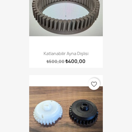
Katlanabilir Ayna Dişlisi
₺400,00
₺500,00
favorite_border