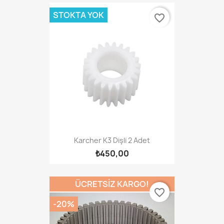
STOKTA YOK
favorite_border
Karcher K3 Dişli 2 Adet
₺450,00
ÜCRETSIZ KARGO!
favorite_border
-20%