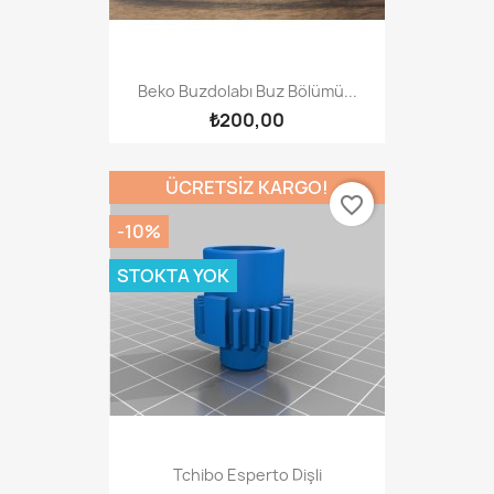
Beko Buzdolabı Buz Bölümü...
₺200,00
ÜCRETSIZ KARGO!
favorite_border
-10%
STOKTA YOK
Tchibo Esperto Dişli