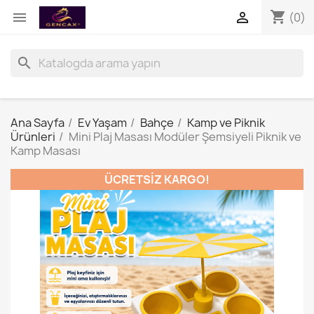
shopping_cart


(0)
search
Ana Sayfa
Ev Yaşam
Bahçe
Kamp ve Piknik
Ürünleri
Mini Plaj Masası Modüler Şemsiyeli Piknik ve
Kamp Masası
ÜCRETSIZ KARGO!