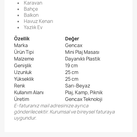
Karavan
Bahçe
Balkon
Havuz Kenarı
Yazlık Ev
Özellik
Değer
Marka
Gencax
Ürün Tipi
Mini Plaj Masası
Malzeme
Dayanıklı Plastik
Genişlik
19 cm
Uzunluk
25 cm
Yükseklik
25 cm
Renk
Sarı-Beyaz
Kullanım Alanı
Plaj, Kamp, Piknik
Üretim
Gencax Teknoloji
E-faturanız mail adresinize ayrıca
gönderilecektir. Kurumsal ve bireysel faturaya
uygundur.