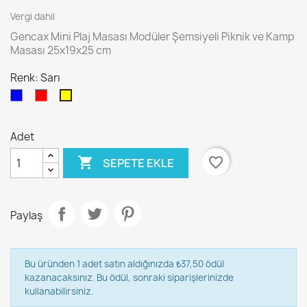
Vergi dahil
Gencax Mini Plaj Masası Modüler Şemsiyeli Piknik ve Kamp
Masası 25x19x25 cm
Renk: Sarı
Mavi
Kırmızı
Sarı
Adet

favorite_border
SEPETE EKLE
Paylaş
Bu üründen 1 adet satın aldığınızda ₺37,50 ödül
kazanacaksınız. Bu ödül, sonraki siparişlerinizde
kullanabilirsiniz.