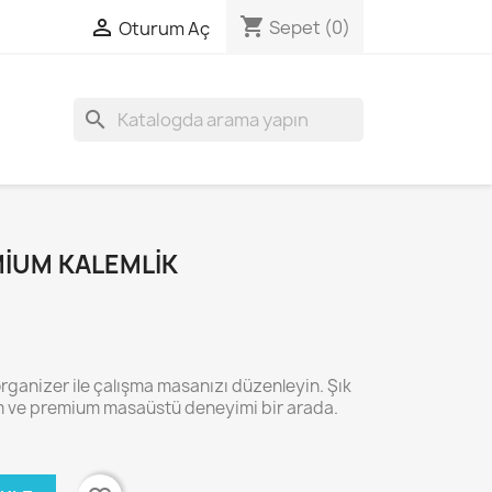
shopping_cart

Sepet
(0)
Oturum Aç
search
MIUM KALEMLIK
organizer ile çalışma masanızı düzenleyin. Şık
ım ve premium masaüstü deneyimi bir arada.