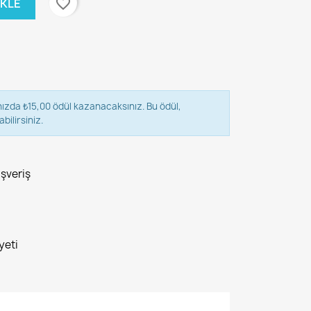
favorite_border
EKLE
nızda ₺15,00 ödül kazanacaksınız. Bu ödül,
bilirsiniz.
ışveriş
yeti