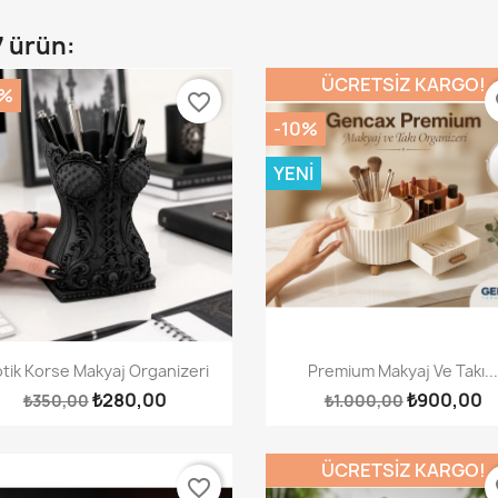
7 ürün:
ÜCRETSIZ KARGO!
0%
favorite_border
fa
-10%
YENI
Hızlı Görünüm
Hızlı Görünüm


tik Korse Makyaj Organizeri
Premium Makyaj Ve Takı..
₺280,00
₺900,00
₺350,00
₺1.000,00
ÜCRETSIZ KARGO!
favorite_border
fa