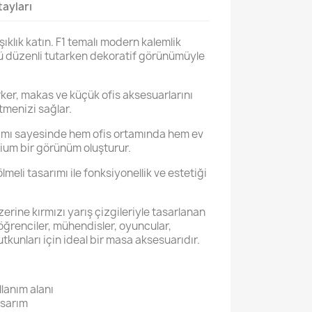
ayları
ıklık katın. F1 temalı modern kalemlik
 düzenli tutarken dekoratif görünümüyle
ker, makas ve küçük ofis aksesuarlarını
tmenizi sağlar.
rımı sayesinde hem ofis ortamında hem ev
ium bir görünüm oluşturur.
lmeli tasarımı ile fonksiyonellik ve estetiği
erine kırmızı yarış çizgileriyle tasarlanan
ğrenciler, mühendisler, oyuncular,
tkunları için ideal bir masa aksesuarıdır.
llanım alanı
asarım