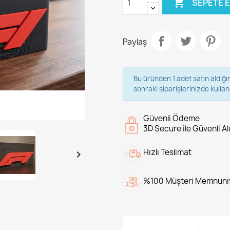

SEPETE 
Paylaş
Bu üründen 1 adet satın aldığı
sonraki siparişlerinizde kullana
Güvenli Ödeme
3D Secure ile Güvenli Al
Hızlı Teslimat

%100 Müşteri Memnuni