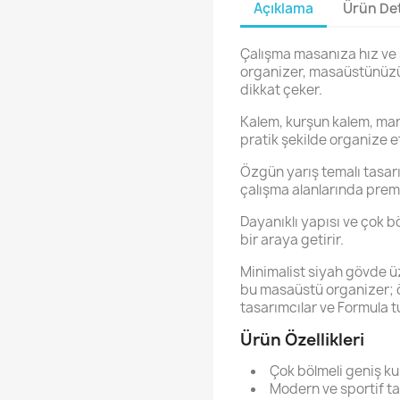
Açıklama
Ürün Det
Çalışma masanıza hız ve ş
organizer, masaüstünüzü
dikkat çeker.
Kalem, kurşun kalem, mar
pratik şekilde organize e
Özgün yarış temalı tasa
çalışma alanlarında prem
Dayanıklı yapısı ve çok bö
bir araya getirir.
Minimalist siyah gövde üz
bu masaüstü organizer; ö
tasarımcılar ve Formula tu
Ürün Özellikleri
Çok bölmeli geniş ku
Modern ve sportif t