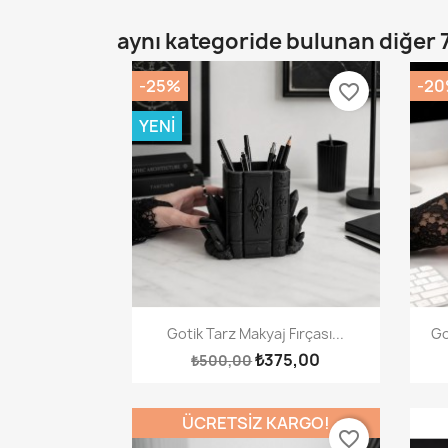
aynı kategoride bulunan diğer 
-25%
-2
favorite_border
YENI
Hızlı Görünüm

Gotik Tarz Makyaj Fırçası...
Go
₺375,00
₺500,00
ÜCRETSIZ KARGO!
favorite_border