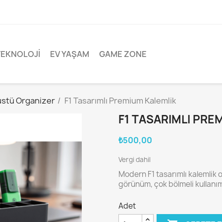
TEKNOLOJI
EV YAŞAM
GAME ZONE
stü Organizer
F1 Tasarımlı Premium Kalemlik
F1 TASARIMLI PRE
₺500,00
Vergi dahil
Modern F1 tasarımlı kalemlik 
görünüm, çok bölmeli kullan
Adet