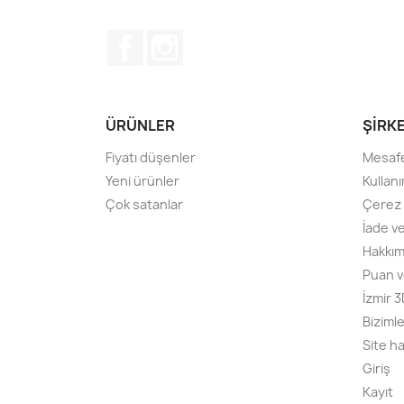
Facebook
Instagram
ÜRÜNLER
ŞIRK
Fiyatı düşenler
Mesafe
Yeni ürünler
Kullanı
Çok satanlar
Çerez P
İade v
Hakkım
Puan v
İzmir 
Bizimle
Site ha
Giriş
Kayıt