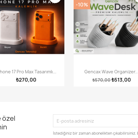
-10%
Hızlı Görünüm
Hızlı Görünüm


Phone 17 Pro Max Tasarımlı...
Gencax Wave Organizer..
₺270,00
₺513,00
₺570,00
 özel
nin
İstediğiniz bir zaman abonelikten çıkabilirsiniz.