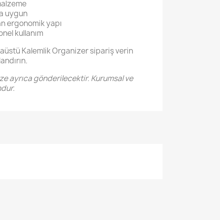
malzeme
na uygun
an ergonomik yapı
onel kullanım
aüstü Kalemlik Organizer sipariş verin
andırın.
ze ayrıca gönderilecektir. Kurumsal ve
ndur.