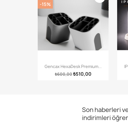
-15%
Hızlı Görünüm

Gencax HexaDesk Premium...
I
₺510,00
₺600,00
Son haberleri ve
indirimleri öğre