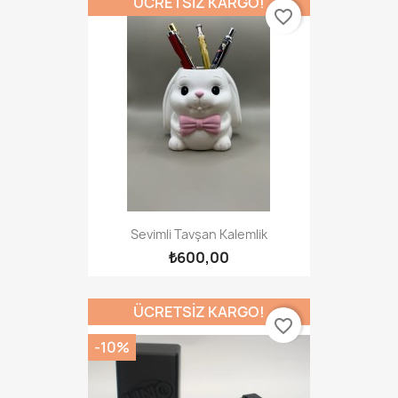
ÜCRETSIZ KARGO!
favorite_border
Sevimli Tavşan Kalemlik
₺600,00
ÜCRETSIZ KARGO!
favorite_border
-10%