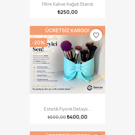
Filtre Kahve Kağıdı Standı
₺250,00
ÜCRETSIZ KARGO!
favorite_border
-20%
Estetik Fiyonk Detaylı...
₺400,00
₺500,00