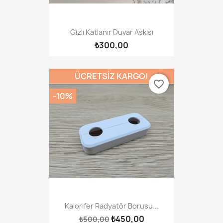
Gizli Katlanır Duvar Askısı
₺300,00
ÜCRETSIZ KARGO!
favorite_border
-10%
Kalorifer Radyatör Borusu...
₺450,00
₺500,00