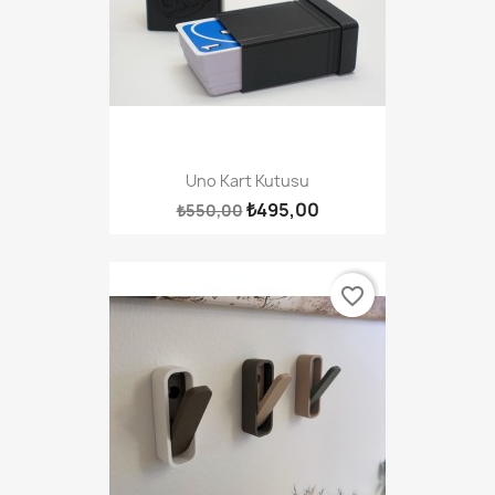
Uno Kart Kutusu
₺495,00
₺550,00
favorite_border