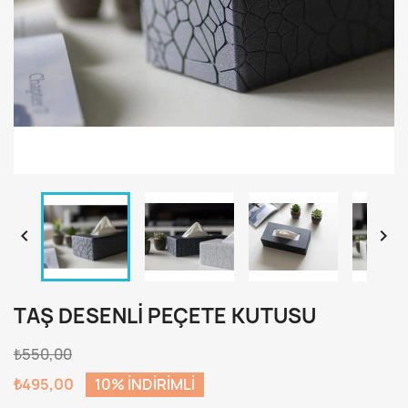


TAŞ DESENLI PEÇETE KUTUSU
₺550,00
₺495,00
10% INDIRIMLI