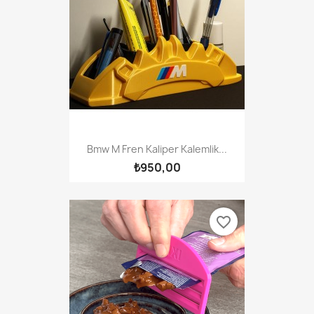
Bmw M Fren Kaliper Kalemlik...
₺950,00
favorite_border