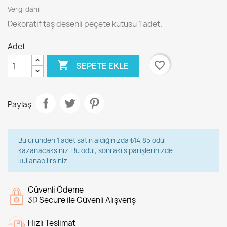
Vergi dahil
Dekoratif taş desenli peçete kutusu 1 adet.
Adet

favorite_border
SEPETE EKLE
Paylaş
Bu üründen 1 adet satın aldığınızda ₺14,85 ödül
kazanacaksınız. Bu ödül, sonraki siparişlerinizde
kullanabilirsiniz.
Güvenli Ödeme
3D Secure ile Güvenli Alışveriş
Hızlı Teslimat