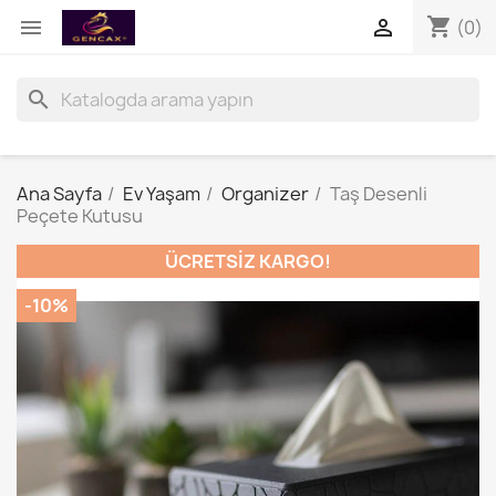
shopping_cart


(0)
search
Ana Sayfa
Ev Yaşam
Organizer
Taş Desenli
Peçete Kutusu
ÜCRETSIZ KARGO!
-10%