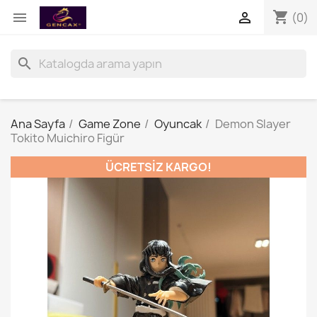
shopping_cart


(0)
search
Ana Sayfa
Game Zone
Oyuncak
Demon Slayer
Tokito Muichiro Figür
ÜCRETSIZ KARGO!