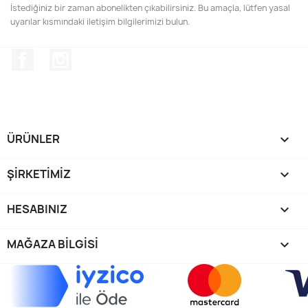
İstediğiniz bir zaman abonelikten çıkabilirsiniz. Bu amaçla, lütfen yasal
uyarılar kısmındaki iletişim bilgilerimizi bulun.
Facebook
Instagram
ÜRÜNLER

ŞIRKETIMIZ

HESABINIZ

MAĞAZA BILGISI
keyboard_arrow_down