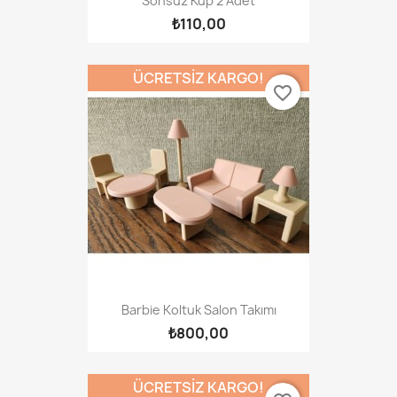
Sonsuz Küp 2 Adet
₺110,00
ÜCRETSIZ KARGO!
favorite_border
Barbie Koltuk Salon Takımı
₺800,00
ÜCRETSIZ KARGO!