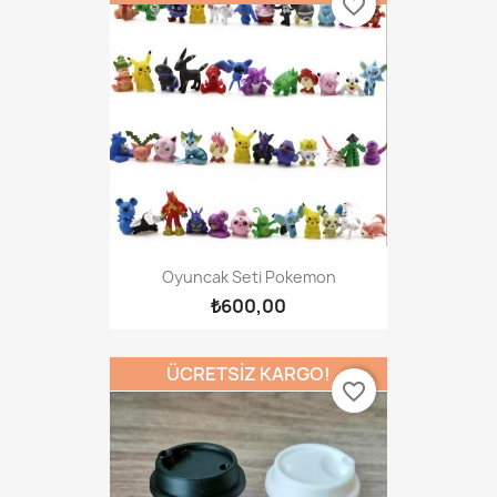
favorite_border
Oyuncak Seti Pokemon
₺600,00
ÜCRETSIZ KARGO!
favorite_border