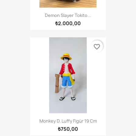
Demon Slayer Tokito...
₺2.000,00
favorite_border
Monkey D. Luffy Figür 19 Cm
₺750,00