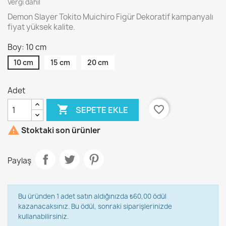
Vergi dahil
Demon Slayer Tokito Muichiro Figür Dekoratif kampanyalı
fiyat yüksek kalite.
Boy: 10 cm
10 cm
15 cm
20 cm
Adet

favorite_border
SEPETE EKLE

Stoktaki son ürünler
Paylaş
Bu üründen 1 adet satın aldığınızda ₺60,00 ödül
kazanacaksınız. Bu ödül, sonraki siparişlerinizde
kullanabilirsiniz.