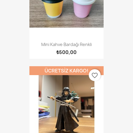
Mini Kahve Bardağı Renkli
₺500,00
ÜCRETSIZ KARGO!
favorite_border