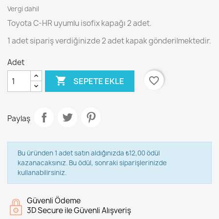
Vergi dahil
Toyota C-HR uyumlu isofix kapağı 2 adet.
1 adet sipariş verdiğinizde 2 adet kapak gönderilmektedir.
Adet

favorite_border
SEPETE EKLE
Paylaş
Bu üründen 1 adet satın aldığınızda ₺12,00 ödül
kazanacaksınız. Bu ödül, sonraki siparişlerinizde
kullanabilirsiniz.
Güvenli Ödeme
3D Secure ile Güvenli Alışveriş