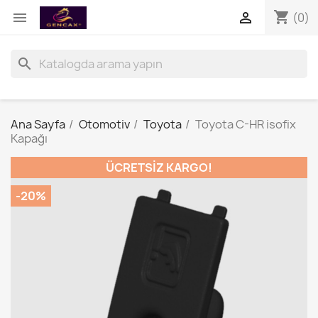
shopping_cart


(0)
search
Ana Sayfa
Otomotiv
Toyota
Toyota C-HR isofix
Kapağı
ÜCRETSIZ KARGO!
-20%