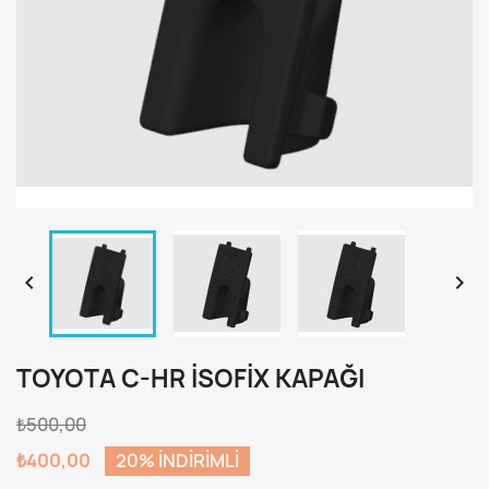


TOYOTA C-HR ISOFIX KAPAĞI
₺500,00
₺400,00
20% INDIRIMLI