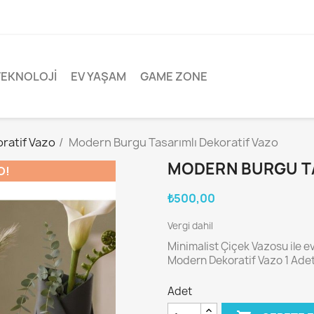
TEKNOLOJI
EV YAŞAM
GAME ZONE
ratif Vazo
Modern Burgu Tasarımlı Dekoratif Vazo
MODERN BURGU TA
O!
₺500,00
Vergi dahil
Minimalist Çiçek Vazosu ile ev
Modern Dekoratif Vazo 1 Ade
Adet