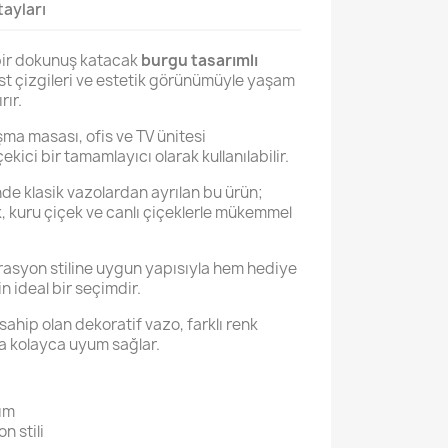
ayları
bir dokunuş katacak
burgu tasarımlı
ist çizgileri ve estetik görünümüyle yaşam
rır.
şma masası, ofis ve TV ünitesi
ici bir tamamlayıcı olarak kullanılabilir.
de klasik vazolardan ayrılan bu ürün;
 kuru çiçek ve canlı çiçeklerle mükemmel
asyon stiline uygun yapısıyla hem hediye
in ideal bir seçimdir.
sahip olan dekoratif vazo, farklı renk
a kolayca uyum sağlar.
ım
n stili