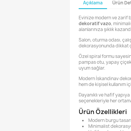
Açıklama
Ürün Det
Evinize modern ve zarif 
dekoratif vazo
, minimal
alanlarınıza şıklık kazandı
Salon, oturma odası, çalı
dekorasyonunda dikkat çek
Özel spiral formu sayesin
pampas otu, yapay çiçek,
uyum sağlar.
Modern İskandinav dekor
hem de kişisel kullanım iç
Dayanıklı ve hafif yapıya 
seçenekleriyle her ortam
Ürün Özellikleri
Modern burgu tasar
Minimalist dekorasyo