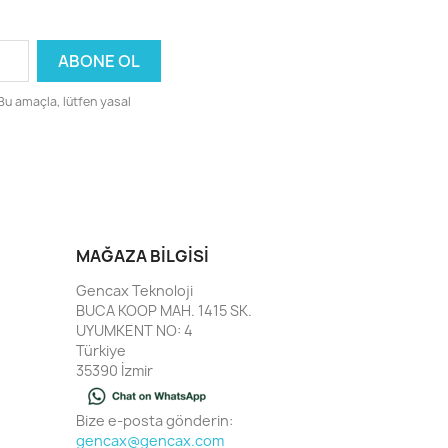
 Bu amaçla, lütfen yasal
MAĞAZA BILGISI
Gencax Teknoloji
BUCA KOOP MAH. 1415 SK.
UYUMKENT NO: 4
Türkiye
35390 İzmir
Bize e-posta gönderin:
gencax@gencax.com