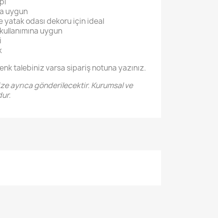
pı
na uygun
e yatak odası dekoru için ideal
 kullanımına uygun
i
k
renk talebiniz varsa sipariş notuna yazınız.
ize ayrıca gönderilecektir. Kurumsal ve
ur.