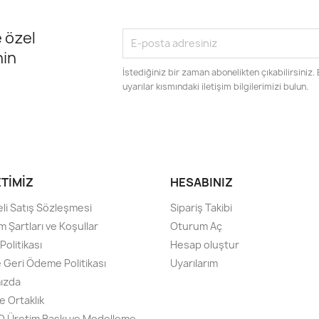
 özel
nin
İstediğiniz bir zaman abonelikten çıkabilirsiniz.
uyarılar kısmındaki iletişim bilgilerimizi bulun.
ETIMIZ
HESABINIZ
li Satış Sözleşmesi
Sipariş Takibi
m Şartları ve Koşullar
Oturum Aç
olitikası
Hesap oluştur
e Geri Ödeme Politikası
Uyarılarım
ızda
e Ortaklık
3D Üretim Baskı ve Modelleme