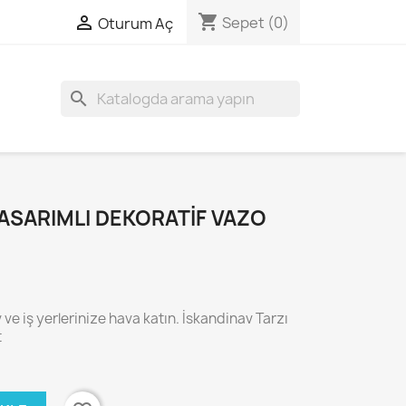
shopping_cart

Sepet
(0)
Oturum Aç
search
SARIMLI DEKORATIF VAZO
 ve iş yerlerinize hava katın. İskandinav Tarzı
t