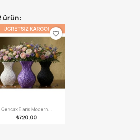
2 ürün:
ÜCRETSIZ KARGO!
favorite_border
Hızlı Görünüm

Gencax Elaris Modern...
+3
₺720,00