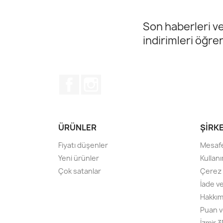
Son haberleri ve
indirimleri öğre
Facebook
Instagram
ÜRÜNLER
ŞIRK
Fiyatı düşenler
Mesafe
Yeni ürünler
Kullanı
Çok satanlar
Çerez P
İade v
Hakkım
Puan v
İzmir 