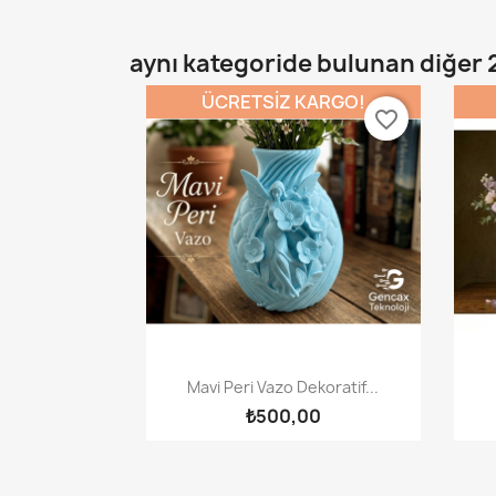
aynı kategoride bulunan diğer 
ÜCRETSIZ KARGO!
favorite_border
Hızlı Görünüm

Mavi Peri Vazo Dekoratif...
₺500,00