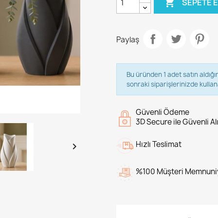

SEPETE 
Paylaş
Bu üründen 1 adet satın aldığı
sonraki siparişlerinizde kullana
Güvenli Ödeme
3D Secure ile Güvenli Al
Hızlı Teslimat

%100 Müşteri Memnuni