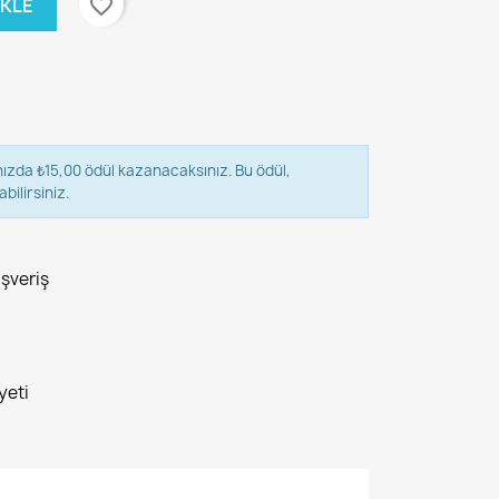
favorite_border
EKLE
nızda ₺15,00 ödül kazanacaksınız. Bu ödül,
bilirsiniz.
ışveriş
yeti