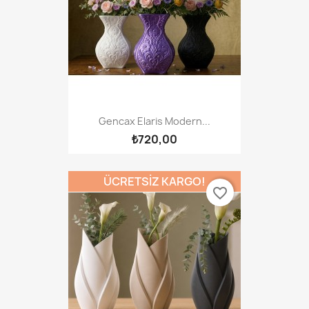
Gencax Elaris Modern...
₺720,00
ÜCRETSIZ KARGO!
favorite_border