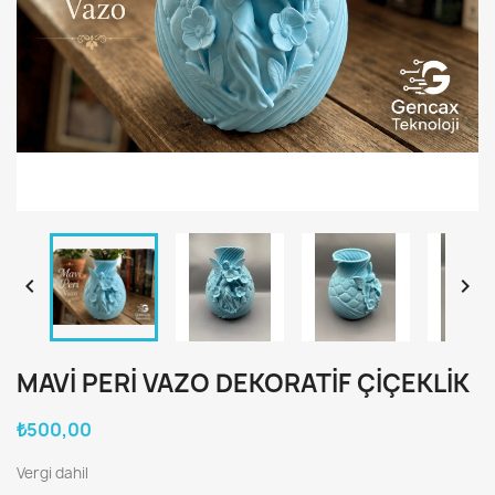


MAVI PERI VAZO DEKORATIF ÇIÇEKLIK
₺500,00
Vergi dahil