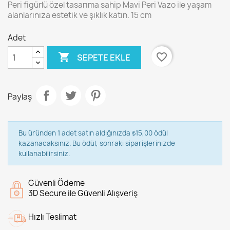
Peri figürlü özel tasarıma sahip Mavi Peri Vazo ile yaşam
alanlarınıza estetik ve şıklık katın. 15 cm
Adet

favorite_border
SEPETE EKLE
Paylaş
Bu üründen 1 adet satın aldığınızda ₺15,00 ödül
kazanacaksınız. Bu ödül, sonraki siparişlerinizde
kullanabilirsiniz.
Güvenli Ödeme
3D Secure ile Güvenli Alışveriş
Hızlı Teslimat