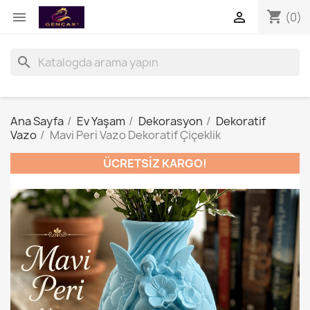
shopping_cart


(0)
search
Ana Sayfa
Ev Yaşam
Dekorasyon
Dekoratif
Vazo
Mavi Peri Vazo Dekoratif Çiçeklik
ÜCRETSIZ KARGO!